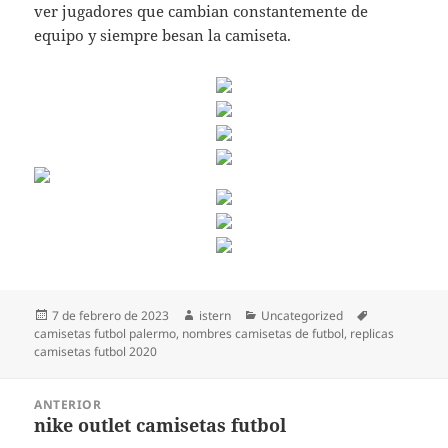
ver jugadores que cambian constantemente de
equipo y siempre besan la camiseta.
Publicado
Autor
Categorías
Etiquetas
7 de febrero de 2023
istern
Uncategorized
el
camisetas futbol palermo
,
nombres camisetas de futbol
,
replicas
camisetas futbol 2020
Navegación
ANTERIOR
de
nike outlet camisetas futbol
Entrada
entradas