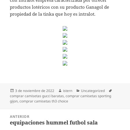
con Intralot empresa caracterizada por ofrecer
productos lotéricos con su producto Ganagol de
propiedad de la tinka que hoy es intralot.
Publicado
Autor
Categorías
Etiquetas
3 de noviembre de 2022
istern
Uncategorized
el
comprar camisetas gucci baratas
,
comprar camisetas sporting
gijon
,
comprar camisetas th3 choice
Navegación
ANTERIOR
de
equipaciones hummel futbol sala
Entrada
entradas
anterior: