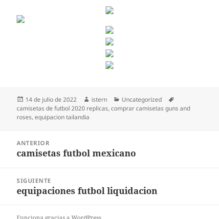
Publicado
Autor
Categorías
Etiquetas
14 de julio de 2022
istern
Uncategorized
el
camisetas de futbol 2020 replicas
,
comprar camisetas guns and
roses
,
equipacion tailandia
Navegación
ANTERIOR
de
camisetas futbol mexicano
Entrada
entradas
anterior:
SIGUIENTE
equipaciones futbol liquidacion
Entrada
siguiente:
Funciona gracias a WordPress