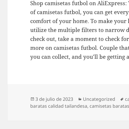
Shop camisetas futbol on AliExpress:
of camisetas futbol, you can get ever
comfort of your home. To make your h
utilize the multiple filters to narrow
check out, take a moment to check for
more on camisetas futbol. Couple that
you can collect, and you’ll be getting
Publicado
Categorías
E
3 de julio de 2023
Uncategorized
c
el
baratas calidad tailandesa
,
camisetas baratas