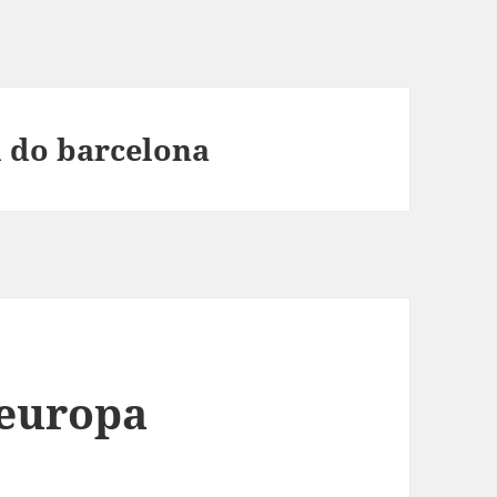
l do barcelona
 europa