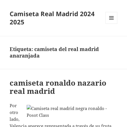
Camiseta Real Madrid 2024
2025
MENÚ
Y
WIDGETS
Etiqueta:
camiseta del real madrid
anaranjada
camiseta ronaldo nazario
real madrid
Por
otro
lado,
Valencia aparece representada a través de su fruta