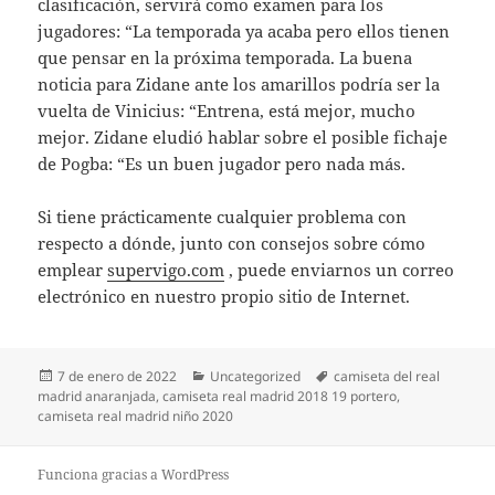
clasificación, servirá como examen para los
jugadores: “La temporada ya acaba pero ellos tienen
que pensar en la próxima temporada. La buena
noticia para Zidane ante los amarillos podría ser la
vuelta de Vinicius: “Entrena, está mejor, mucho
mejor. Zidane eludió hablar sobre el posible fichaje
de Pogba: “Es un buen jugador pero nada más.
Si tiene prácticamente cualquier problema con
respecto a dónde, junto con consejos sobre cómo
emplear
supervigo.com
, puede enviarnos un correo
electrónico en nuestro propio sitio de Internet.
Publicado
Categorías
Etiquetas
7 de enero de 2022
Uncategorized
camiseta del real
el
madrid anaranjada
,
camiseta real madrid 2018 19 portero
,
camiseta real madrid niño 2020
Funciona gracias a WordPress