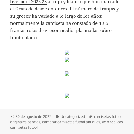
liverpool 2022 23
al rojo y blanco que han marcado
al Granada desde entonces. El número de franjas y
su grosor ha variado a lo largo de los años;
normalmente la camiseta ha constado de 4 a 5
franjas rojas de grosor medio, plasmadas sobre
fondo blanco.
Publicado
Categorías
Etiquetas
30 de agosto de 2022
Uncategorized
camisetas futbol
el
originales baratas
,
comprar camisetas futbol antiguas
,
web replicas
camisetas futbol