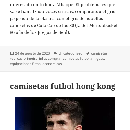
interesado en fichar a Mbappé. El problema es que
ya se han alzado voces críticas, comparando el gris
jaspeado de la elástica con el gris de aquellas
camisetas de Cola Cao de los 80 (la del Mundobasket
86 o la de los Juegos de Seúl).
Publicado
Categorías
Etiquetas
24 de agosto de 2023
Uncategorized
camisetas
el
replicas primeira linha
,
comprar camisetas futbol antiguas
,
equipaciones futbol economicas
camisetas futbol hong kong