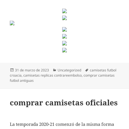
Publicado
Categorías
Etiquetas
31 de marzo de 2023
Uncategorized
camisetas futbol
el
croacia
,
camisetas replicas contrareembolso
,
comprar camisetas
futbol antiguas
comprar camisetas oficiales
La temporada 2020-21 comenzó de la misma forma