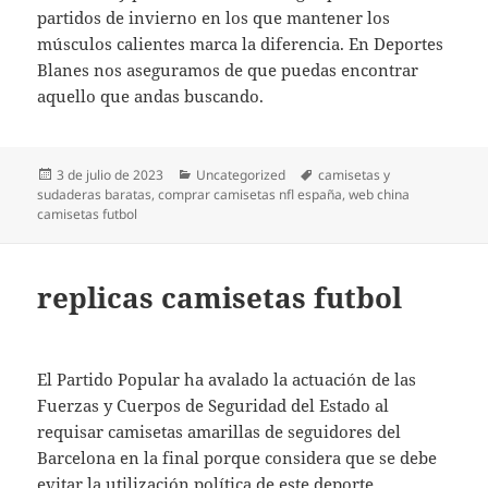
partidos de invierno en los que mantener los
músculos calientes marca la diferencia. En Deportes
Blanes nos aseguramos de que puedas encontrar
aquello que andas buscando.
Publicado
Categorías
Etiquetas
3 de julio de 2023
Uncategorized
camisetas y
el
sudaderas baratas
,
comprar camisetas nfl españa
,
web china
camisetas futbol
replicas camisetas futbol
El Partido Popular ha avalado la actuación de las
Fuerzas y Cuerpos de Seguridad del Estado al
requisar camisetas amarillas de seguidores del
Barcelona en la final porque considera que se debe
evitar la utilización política de este deporte.