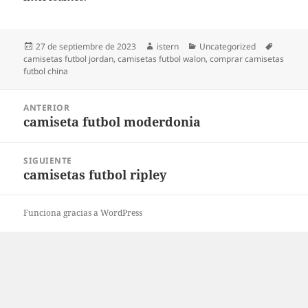
Publicado
Autor
Categorías
Etiqueta
27 de septiembre de 2023
istern
Uncategorized
el
camisetas futbol jordan
,
camisetas futbol walon
,
comprar camisetas
futbol china
Navegación
ANTERIOR
de
camiseta futbol moderdonia
Entrada
entradas
anterior:
SIGUIENTE
camisetas futbol ripley
Entrada
siguiente:
Funciona gracias a WordPress