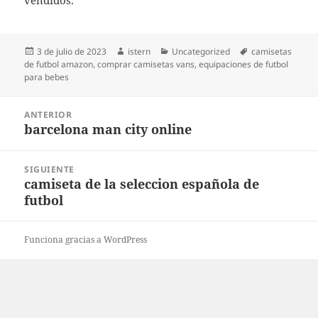
vendidos.
Publicado
Autor
Categorías
Etiquetas
3 de julio de 2023
istern
Uncategorized
camisetas
el
de futbol amazon
,
comprar camisetas vans
,
equipaciones de futbol
para bebes
Navegación
ANTERIOR
de
barcelona man city online
Entrada
entradas
anterior:
SIGUIENTE
camiseta de la seleccion española de
Entrada
futbol
siguiente:
Funciona gracias a WordPress