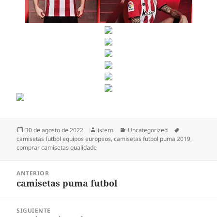
Publicado
Autor
Categorías
Etiquetas
30 de agosto de 2022
istern
Uncategorized
el
camisetas futbol equipos europeos
,
camisetas futbol puma 2019
,
comprar camisetas qualidade
Navegación
ANTERIOR
de
camisetas puma futbol
Entrada
entradas
anterior:
SIGUIENTE