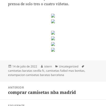
prensa de solo tres o cuatro viñetas.
Publicado
Autor
Categorías
Etiquetas
14 de julio de 2022
istern
Uncategorized
el
camisetas baratas sevilla fc
,
camisetas futbol mas bonitas
,
estampacion camisetas baratas barcelona
Navegación
ANTERIOR
de
comprar camisetas nba madrid
Entrada
entradas
anterior:
SIGUIENTE