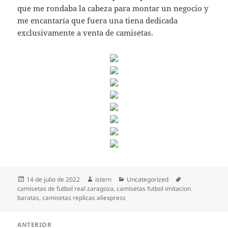
que me rondaba la cabeza para montar un negocio y
me encantaría que fuera una tiena dedicada
exclusivamente a venta de camisetas.
Publicado
Autor
Categorías
Etiquetas
14 de julio de 2022
istern
Uncategorized
el
camisetas de futbol real zaragoza
,
camisetas futbol imitacion
baratas
,
camisetas replicas aliexpress
Navegación
ANTERIOR