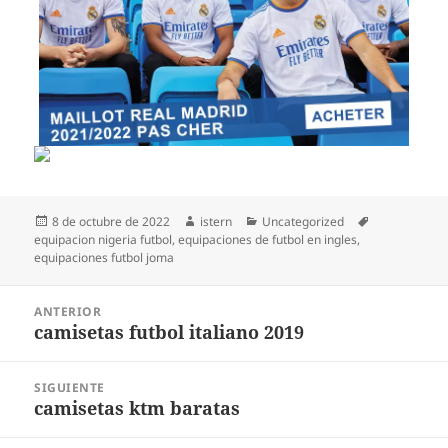
Publicado
Autor
Categorías
Etiquetas
8 de octubre de 2022
istern
Uncategorized
el
equipacion nigeria futbol
,
equipaciones de futbol en ingles
,
equipaciones futbol joma
Navegación
ANTERIOR
de
camisetas futbol italiano 2019
Entrada
entradas
anterior:
SIGUIENTE
camisetas ktm baratas
Entrada
siguiente: