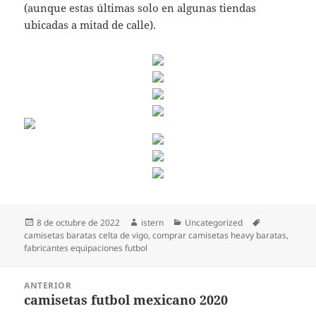
(aunque estas últimas solo en algunas tiendas
ubicadas a mitad de calle).
Publicado
Autor
Categorías
Etiquetas
8 de octubre de 2022
istern
Uncategorized
el
camisetas baratas celta de vigo
,
comprar camisetas heavy baratas
,
fabricantes equipaciones futbol
Navegación
ANTERIOR
de
camisetas futbol mexicano 2020
Entrada
entradas